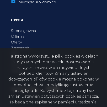
biuro@euro-dom.co
menu
Strona główna
O firmie
Oferty
Zgłoszenia
Blog
Ta strona wykorzystuje pliki cookies w celach
Kontakt
statystycznych oraz w celu dostosowania
Rodo
naszych serwisów do indywidualnych
Praktyki
potrzeb klientów. Zmiany ustawień
dotyczących plików cookie można dokonać w
dowolnej chwili modyfikując ustawienia
Facebook
Facebook
Facebook
Facebook
social media
przeglądarki. Korzystanie z tej strony bez
zmian ustawień dotyczących cookies oznacza,
że będą one zapisane w pamięci urządzenia.