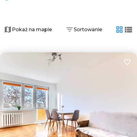
+
−
Pokaż na mapie
Sortowanie
tabela
list
2
4
Dodaj
4
2
5