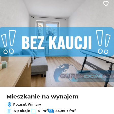
Dodaj
Mieszkanie na wynajem
Poznań, Winiary
2
2
4 pokoje
81 m
45,96 zł/m