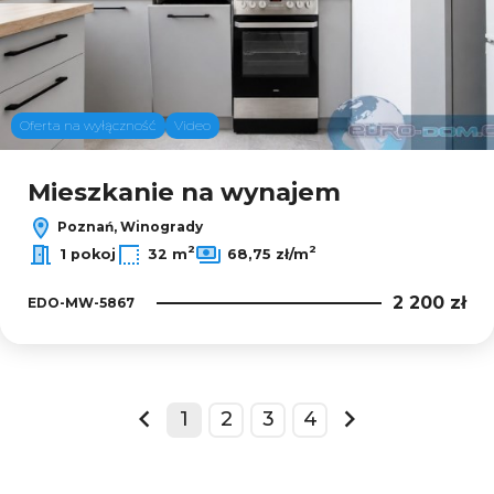
Oferta na wyłączność
Video
Mieszkanie na wynajem
Poznań, Winogrady
2
2
1 pokoj
32 m
68,75 zł/m
2 200 zł
EDO-MW-5867
1
2
3
4
prev
next