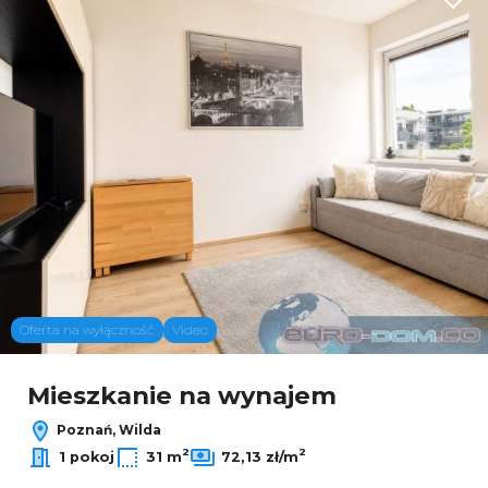
Dodaj
Oferta na wyłączność
Video
Mieszkanie na wynajem
Poznań, Wilda
2
2
1 pokoj
31 m
72,13 zł/m