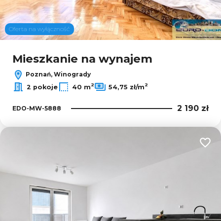
8
Oferta na wyłączność
Leaflet
|
© OpenMapTiles
© OpenStreetMap contributors
Mieszkanie na wynajem
Poznań, Winogrady
2
2
2 pokoje
40 m
54,75 zł/m
2 190 zł
EDO-MW-5888
Dodaj