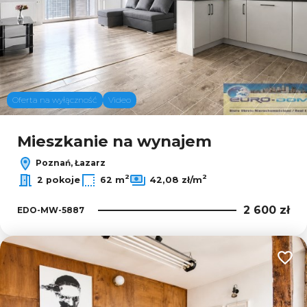
Oferta na wyłączność
Video
Mieszkanie na wynajem
Poznań, Łazarz
2
2
2 pokoje
62 m
42,08 zł/m
2 600 zł
EDO-MW-5887
Dodaj