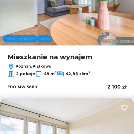
Wirtualny spacer
Video
Mieszkanie na wynajem
Poznań, Piątkowo
2
2
2 pokoje
49 m
42,86 zł/m
2 100 zł
EDO-MW-5880
Dodaj