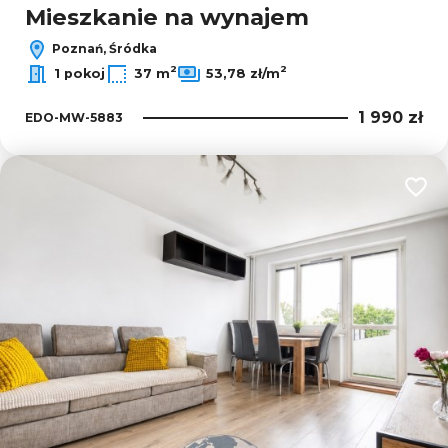
Mieszkanie na wynajem
Poznań, Śródka
2
2
1 pokoj
37 m
53,78 zł/m
1 990 zł
EDO-MW-5883
Dodaj