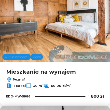
Wirtualny spacer
Video
Mieszkanie na wynajem
Poznań
2
2
1 pokoj
30 m
60,00 zł/m
1 800 zł
EDO-MW-5886