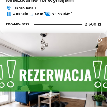
Mieszkanie na wynajem
Poznań, Rataje
2
2
3 pokoje
59 m
44,44 zł/m
2 600 zł
EDO-MW-5875
Dodaj