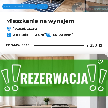
Oferta na wyłączność
Video
Mieszkanie na wynajem
Poznań, Łazarz
2
2
2 pokoje
38 m
60,00 zł/m
2 250 zł
EDO-MW-5868
Dodaj