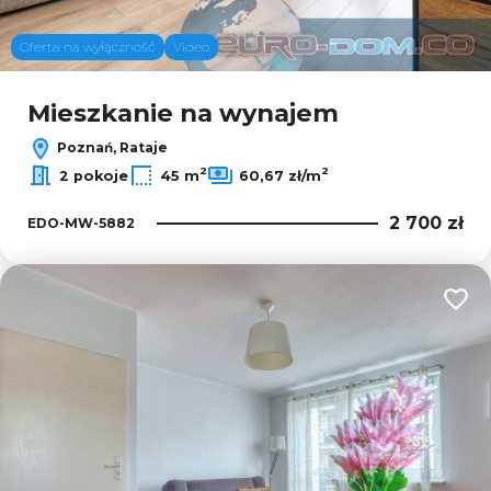
Oferta na wyłączność
Video
Mieszkanie na wynajem
Poznań, Rataje
2
2
2 pokoje
45 m
60,67 zł/m
2 700 zł
EDO-MW-5882
Dodaj