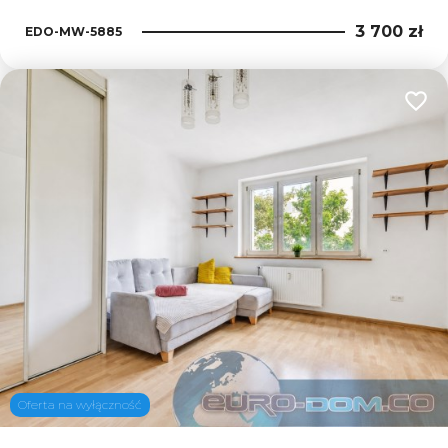
3 700 zł
EDO-MW-5885
Dodaj
Oferta na wyłączność