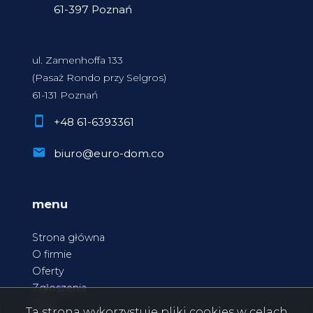
61-397 Poznań
ul. Zamenhoffa 133
(Pasaż Rondo przy Selgros)
61-131 Poznań
+48 61-6393361
biuro@euro-dom.co
menu
Strona główna
O firmie
Oferty
Zgłoszenia
Blog
Ta strona wykorzystuje pliki cookies w celach