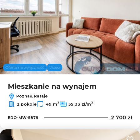
Oferta na wyłączność
Video
Mieszkanie na wynajem
Poznań, Rataje
2
2
2 pokoje
49 m
55,33 zł/m
2 700 zł
EDO-MW-5879