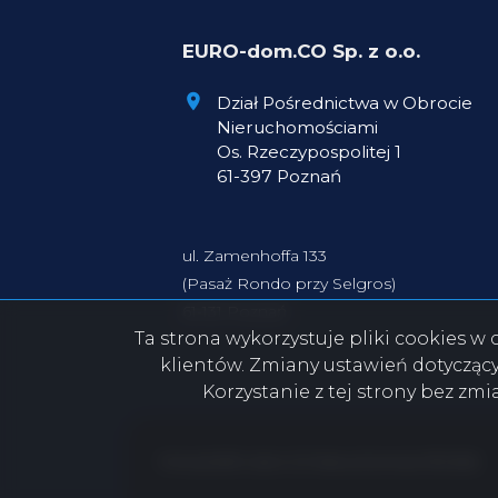
EURO-dom.CO Sp. z o.o.
Dział Pośrednictwa w Obrocie
Nieruchomościami
Os. Rzeczypospolitej 1
61-397 Poznań
ul. Zamenhoffa 133
(Pasaż Rondo przy Selgros)
61-131 Poznań
Ta strona wykorzystuje pliki cookies 
klientów. Zmiany ustawień dotycząc
Korzystanie z tej strony bez zm
Firma EURO-dom.CO Nieruchomości © 2026