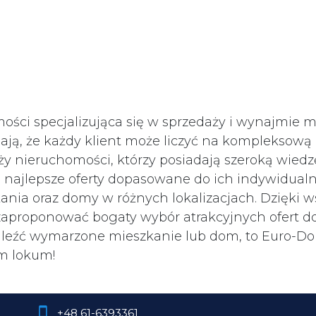
ści specjalizująca się w sprzedaży i wynajmie mi
ą, że każdy klient może liczyć na kompleksową o
nży nieruchomości, którzy posiadają szeroką wied
jlepsze oferty dopasowane do ich indywidualnyc
ania oraz domy w różnych lokalizacjach. Dzięki 
 zaproponować bogaty wybór atrakcyjnych ofert d
leźć wymarzone mieszkanie lub dom, to Euro-Dom.
ym lokum!
+48 61-6393361