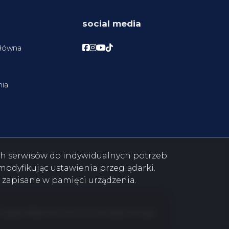
social media
Facebook
Facebook
Facebook
Facebook
główna
ia
ych serwisów do indywidualnych potrzeb
odyfikując ustawienia przeglądarki.
e zapisane w pamięci urządzenia.
Program dla biur nieruchomości
Galactica Virgo