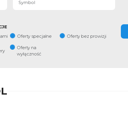
CJE
iami
Oferty specjalne
Oferty bez prowizji
Oferty na
ery
wyłączność
L