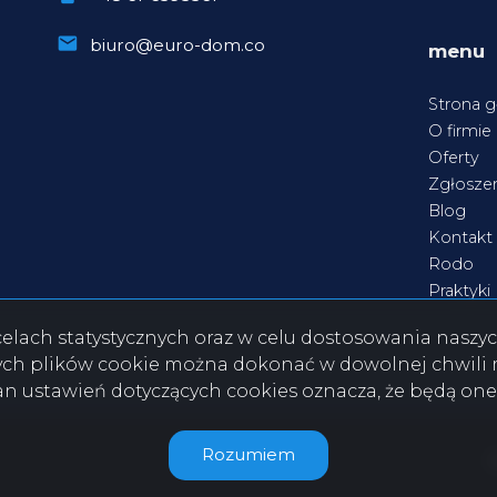
biuro@euro-dom.co
menu
Strona 
O firmie
Oferty
Zgłoszen
Blog
Kontakt
Rodo
Praktyki
w celach statystycznych oraz w celu dostosowania nasz
ych plików cookie można dokonać w dowolnej chwili m
ian ustawień dotyczących cookies oznacza, że będą on
Rozumiem