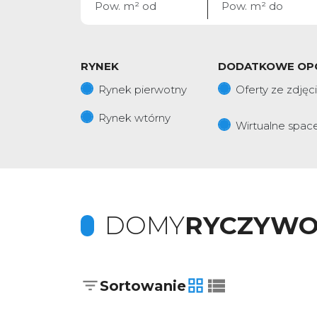
RYNEK
DODATKOWE OP
Rynek pierwotny
Oferty ze zdjęc
Rynek wtórny
Wirtualne spac
DOMY
RYCZYWO
Sortowanie
tabela
lista