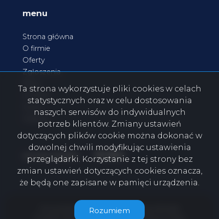
menu
Strona główna
O firmie
Oferty
Zgłoszenia
Blog
Ta strona wykorzystuje pliki cookies w celach
Kontakt
statystycznych oraz w celu dostosowania
Rodo
naszych serwisów do indywidualnych
Praktyki
potrzeb klientów. Zmiany ustawień
dotyczących plików cookie można dokonać w
dowolnej chwili modyfikując ustawienia
Facebook
Facebook
Facebook
Facebook
social media
przeglądarki. Korzystanie z tej strony bez
zmian ustawień dotyczących cookies oznacza,
że będą one zapisane w pamięci urządzenia.
Firma EURO-dom.CO Nieruchomości © 2026
Rozumiem
Program dla biur nieruchomości
Galactica Virgo