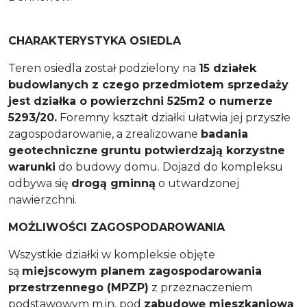
CHARAKTERYSTYKA OSIEDLA
Teren osiedla został podzielony na
15 działek
budowlanych z czego przedmiotem sprzedaży
jest działka o powierzchni 525m2 o numerze
5293/20.
Foremny kształt działki ułatwia jej przyszłe
zagospodarowanie, a zrealizowane
badania
geotechniczne
gruntu potwierdzają korzystne
warunki
do budowy domu. Dojazd do kompleksu
odbywa się
drogą gminną
o utwardzonej
nawierzchni.
MOŻLIWOŚCI ZAGOSPODAROWANIA
Wszystkie działki w kompleksie objęte
są
miejscowym planem zagospodarowania
przestrzennego (MPZP)
z przeznaczeniem
podstawowym m.in. pod
zabudowę mieszkaniową