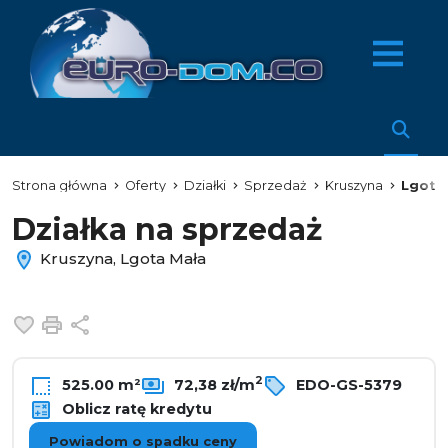
Strona główna
Oferty
Działki
Sprzedaż
Kruszyna
Lgota
Działka na sprzedaż
Kruszyna, Lgota Mała
Dodaj do ulubionych
Drukuj
Udostępnij
2
525.00 m²
72,38 zł/m
EDO-GS-5379
Oblicz ratę kredytu
Powiadom o spadku ceny